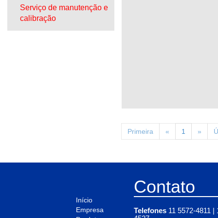
Serviço de manutenção e
calibração
Primeira
«
1
»
Ú
Contato
Início
Empresa
Telefones
11 5572-4811 | 